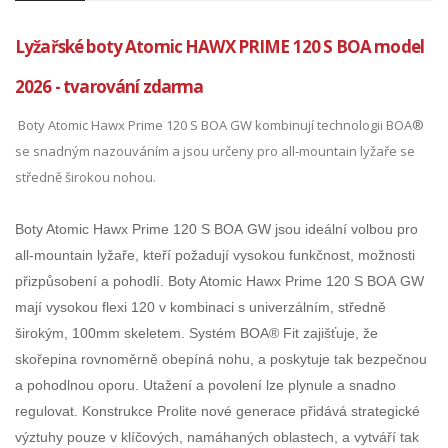
Lyžařské boty Atomic HAWX PRIME 120 S BOA model
2026 - tvarování zdarma
Boty Atomic Hawx Prime 120 S BOA GW kombinují technologii BOA®
se snadným nazouváním a jsou určeny pro all‑mountain lyžaře se
středně širokou nohou.
Boty Atomic Hawx Prime 120 S BOA GW jsou ideální volbou pro
all‑mountain lyžaře, kteří požadují vysokou funkčnost, možnosti
přizpůsobení a pohodlí. Boty Atomic Hawx Prime 120 S BOA GW
mají vysokou flexi 120 v kombinaci s univerzálním, středně
širokým, 100mm skeletem. Systém BOA® Fit zajišťuje, že
skořepina rovnoměrně obepíná nohu, a poskytuje tak bezpečnou
a pohodlnou oporu. Utažení a povolení lze plynule a snadno
regulovat. Konstrukce Prolite nové generace přidává strategické
výztuhy pouze v klíčových, namáhaných oblastech, a vytváří tak