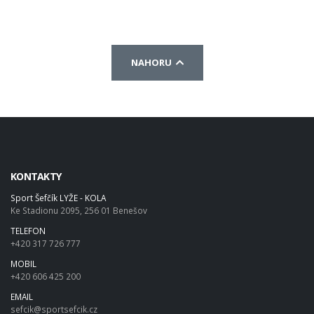
NAHORU
KONTAKTY
Sport Šefčík LYŽE - KOLA
Ke Stadionu 2095, 256 01 Benešov
TELEFON
+420 317 726 777
MOBIL
+420 606 425 200
EMAIL
sefcik@sportsefcik.cz