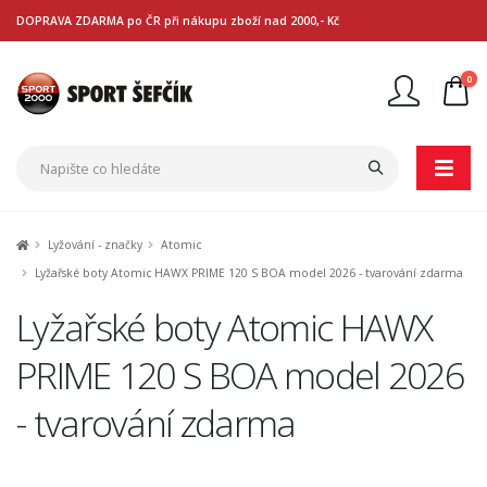
DOPRAVA ZDARMA po ČR při nákupu zboží nad 2000,- Kč
0
Nejste přihlášen
Přihlásit
Registrace
Lyžování - značky
Atomic
Lyžařské boty Atomic HAWX PRIME 120 S BOA model 2026 - tvarování zdarma
Lyžařské boty Atomic HAWX
PRIME 120 S BOA model 2026
- tvarování zdarma