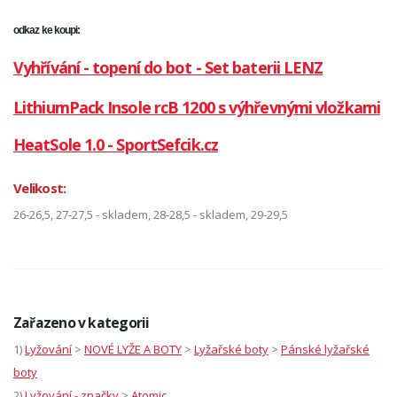
odkaz ke koupi:
Vyhřívání - topení do bot - Set baterii LENZ
LithiumPack Insole rcB 1200 s výhřevnými vložkami
HeatSole 1.0 - SportSefcik.cz
Velikost:
26-26,5, 27-27,5 - skladem, 28-28,5 - skladem, 29-29,5
Zařazeno v kategorii
1)
Lyžování
>
NOVÉ LYŽE A BOTY
>
Lyžařské boty
>
Pánské lyžařské
boty
2)
Lyžování - značky
>
Atomic