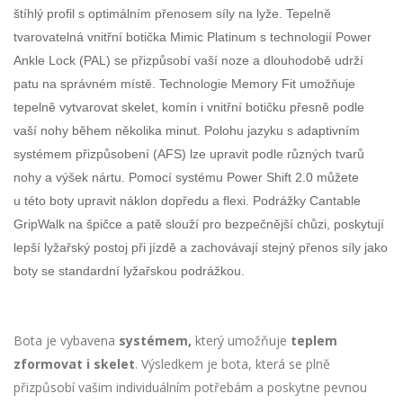
štíhlý profil s optimálním přenosem síly na lyže. Tepelně
tvarovatelná vnitřní botička Mimic Platinum s technologií Power
Ankle Lock (PAL) se přizpůsobí vaší noze a dlouhodobě udrží
patu na správném místě. Technologie Memory Fit umožňuje
tepelně vytvarovat skelet, komín i vnitřní botičku přesně podle
vaší nohy během několika minut. Polohu jazyku s adaptivním
systémem přizpůsobení (AFS) lze upravit podle různých tvarů
nohy a výšek nártu. Pomocí systému Power Shift 2.0 můžete
u této boty upravit náklon dopředu a flexi. Podrážky Cantable
GripWalk na špičce a patě slouží pro bezpečnější chůzi, poskytují
lepší lyžařský postoj při jízdě a zachovávají stejný přenos síly jako
boty se standardní lyžařskou podrážkou.
Bota je vybavena
systémem,
který umožňuje
teplem
zformovat i skelet
. Výsledkem je bota, která se plně
přizpůsobí vašim individuálním potřebám a poskytne pevnou