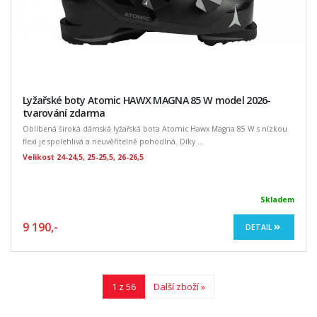
Lyžařské boty Atomic HAWX MAGNA 85 W model 2026-
tvarování zdarma
Oblíbená široká dámská lyžařská bota Atomic Hawx Magna 85 W s nízkou
flexí je spolehlivá a neuvěřitelně pohodlná. Díky ...
Velikost 24-24,5, 25-25,5, 26-26,5
Skladem
9 190,-
DETAIL
1 z 56
Další zboží »