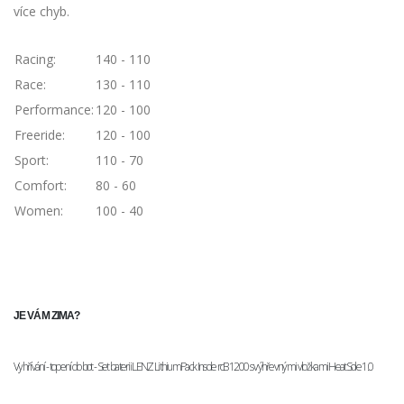
více chyb.
Racing:
140 - 110
Race:
130 - 110
Performance:
120 - 100
Freeride:
120 - 100
Sport:
110 - 70
Comfort:
80 - 60
Women:
100 - 40
JE VÁM ZIMA?
Vyhřívání - topení do bot - Set baterii LENZ LithiumPack Insole rcB 1200 s výhřevnými vložkami HeatSole 1.0