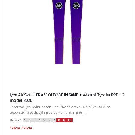
lyže AK Ski ULTRA VIOLE(N)T.INSANE + vázání Tyrolia PRD 12
model 2026
Bazarové lyže, jednu sezónu používané v rakouské půjčovně či na
testovacích akcích. Lyže jsou po kompletním se ...
Úroveň
1
2
3
4
5
6
7
8
9
10
170cm, 176cm