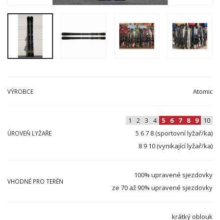
Atomic
VÝROBCE
1
2
3
4
5
6
7
8
9
10
5 6 7 8 (sportovní lyžař/ka)
ÚROVEŇ LYŽAŘE
8 9 10 (vynikající lyžař/ka)
100% upravené sjezdovky
VHODNÉ PRO TERÉN
ze 70 až 90% upravené sjezdovky
krátký oblouk