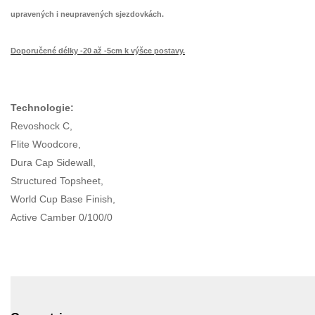
upravených i neupravených sjezdovkách.
Doporučené délky
-20 až -5cm k výšce postavy.
Technologie:
Revoshock C,
Flite Woodcore,
Dura Cap Sidewall,
Structured Topsheet,
World Cup Base Finish,
Active
Camber
0/100/0