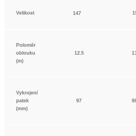
Velikost
1
147
Poloměr
oblouku
12.5
1
(m)
Vykrojení
patek
97
9
(mm)