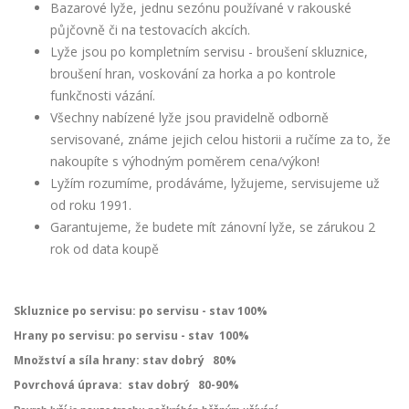
Bazarové lyže, jednu sezónu používané v rakouské
půjčovně či na testovacích akcích.
Lyže jsou po kompletním servisu - broušení skluznice,
broušení hran, voskování za horka a po kontrole
funkčnosti vázání.
Všechny nabízené lyže jsou pravidelně odborně
servisované, známe jejich celou historii a ručíme za to, že
nakoupíte s výhodným poměrem cena/výkon!
Lyžím rozumíme, prodáváme, lyžujeme, servisujeme už
od roku 1991.
Garantujeme, že budete mít zánovní lyže, se zárukou 2
rok od data koupě
Skluznice po servisu: po servisu - stav 100%
Hrany po servisu: po servisu - stav 100%
Množství a síla hrany: stav dobrý 80%
Povrchová úprava:
stav dobrý 80-90%