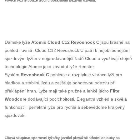
Povrch lyží je pouze trochu poškrábán běžným užívání.
Dámské lyže
Atomic Cloud C12
Revoshock
C
jsou krásné na
pohled i uvnitř. Cloud C12 Revoshock C patří k nejoblíbenějším
sjezdovým lyžím v nejprodávanější řadě Cloud a využívají stejné
technologie Atomic jako závodní lyže Redster.
Systém
Revoshock C
pohlcuje a rozptyluje vibrace lyží pro
hladkou a stabilní jízdu a zajišťuje pohotovou odezvu při
překlápění hran. Lyže mají také pružné a lehké jádro
Flite
Woodcore
dodávající pocit hbitosti. Elegantní vzhled a skvělá
funkčnost = perfektní lyže pro rychlé a sebevědomé královny
sjezdovek.
Cílová skupina:
sportovní lyžařky, jezdící převážně střední oblouky na