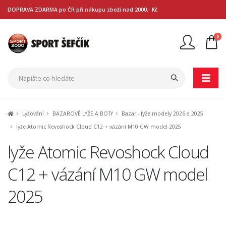
DOPRAVA ZDARMA po ČR při nákupu zboží nad 2000,- Kč
0
Nejste přihlášen
Přihlásit
Registrace
Lyžování
BAZAROVÉ LYŽE A BOTY
Bazar - lyže modely 2026 a 2025
lyže Atomic Revoshock Cloud C12 + vázání M10 GW model 2025
lyže Atomic Revoshock Cloud
C12 + vázání M10 GW model
2025