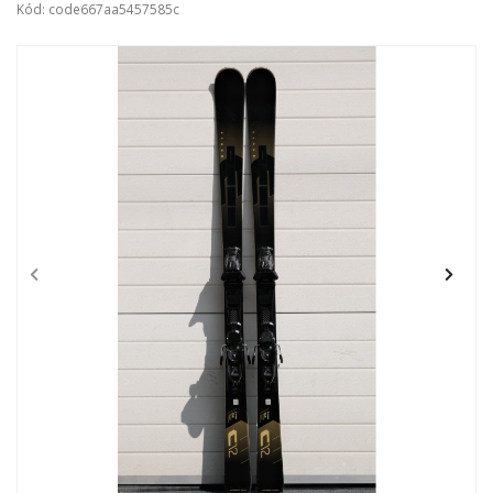
Kód: code667aa5457585c