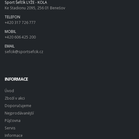
Sport Šefčík LYŽE - KOLA
Ke Stadionu 2095, 256 01 Benešov
TELEFON
+420 317 726 777
MOBIL
+420 606 425 200
EMAIL
sefcik@sportsefcik.cz
INFORMACE
Úvod
Zboží v akci
Doporučujeme
Nejprodávanější
Půjčovna
Servis
Informace