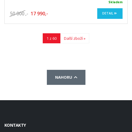
Skladem
50 000
,-
17 990,-
DETAIL
1 z 60
Další zboží »
NAHORU
KONTAKTY