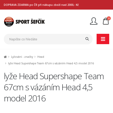
DOPRAVA ZDARMA po ČR při nákupu zboží nad 2000,- Kč
0
Nejste přihlášen
Přihlásit
Registrace
Lyžování - značky
Head
lyže Head Supershape Team 67cm s vázáním Head 4,5 model 2016
lyže Head Supershape Team
67cm s vázáním Head 4,5
model 2016