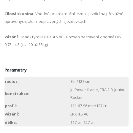
Cílová skupina:
Vhodné pro rekreační jezdce jezdící na převážně
upravených, ale i neupravených sjezdovkách.
Vázání
: Head (Tyrolia) LRX 4.5 AC . Rozsah nastavení v normě DIN
0,75 - 4,5 (cca 10 až 55kg)
Parametry
radius:
8 m/127 cm
Jr. Power frame, ERA 2.0, Junior
konstrukce:
Rocker
profil:
111-67-96 mm/127 cn
vázání:
LRX 4.5 AC
délka:
117 cm,127 cm