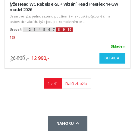
lyže Head WC Rebels e-SL + vázání Head FreeFlex 14 GW
model 2026
Bazarové lyže, jednu sezónu používané v rakouské půjčovně či na
testovacích akcích. Lyže jsou po kompletním se ...
Úroveň
1
2
3
4
5
6
7
8
9
10
165
Skladem
26 500
,-
12 990,-
DETAIL
1 z 41
Další zboží »
NAHORU