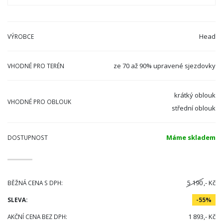
Head
VÝROBCE
ze 70 až 90% upravené sjezdovky
VHODNÉ PRO TERÉN
krátký oblouk
VHODNÉ PRO OBLOUK
střední oblouk
Máme skladem
DOSTUPNOST
5 190
,- Kč
BĚŽNÁ CENA S DPH:
SLEVA:
-55%
1 893,- Kč
AKČNÍ CENA BEZ DPH: