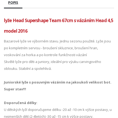
POPIS
lyže Head Supershape Team 67cm s vázáním Head 4,5
model 2016
Bazarové lyže ve výborném stavu. Jednu sezonu použité. Lyže jsou
po kompletním servisu - broušení skluznice, broušení hran,
voskování za horka a po kontrole funkčnosti vázání
Skvělé lyže pro děti a juniory, ideální pro výuku carvingového
oblouku. Stabilní a spolehlivá.
Juniorské lyže s posuvným vázáním na jakoukoli velikost bot.
Super stav!!!
Doporučená délky:
U dětských lyží doporučujeme délku -20 až -10 cm k výšce postavy, u
nejmenších dětí (2-4letých) -30 až -15 cm k výšce postavy.