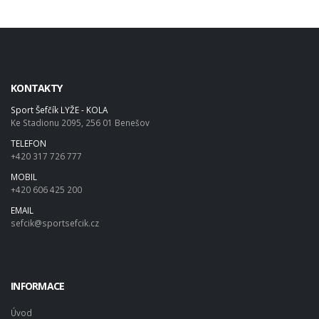
KONTAKTY
Sport Šefčík LYŽE - KOLA
Ke Stadionu 2095, 256 01 Benešov
TELEFON
+420 317 726 777
MOBIL
+420 606 425 200
EMAIL
sefcik@sportsefcik.cz
INFORMACE
Úvod