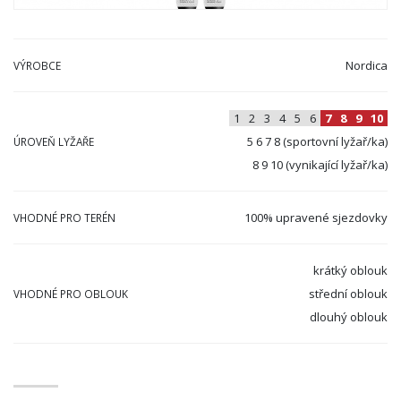
Nordica
VÝROBCE
1
2
3
4
5
6
7
8
9
10
5 6 7 8 (sportovní lyžař/ka)
ÚROVEŇ LYŽAŘE
8 9 10 (vynikající lyžař/ka)
100% upravené sjezdovky
VHODNÉ PRO TERÉN
krátký oblouk
střední oblouk
VHODNÉ PRO OBLOUK
dlouhý oblouk