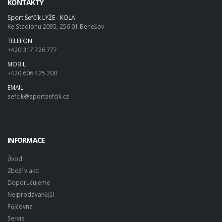
KONTAKTY
Sport Šefčík LYŽE - KOLA
Ke Stadionu 2095, 256 01 Benešov
TELEFON
+420 317 726 777
MOBIL
+420 606 425 200
EMAIL
sefcik@sportsefcik.cz
INFORMACE
Úvod
Zboží v akci
Doporučujeme
Nejprodávanější
Půjčovna
Servis