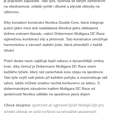
je připraven zapůsobit. Tato lyže, vyvinutá se silným zaměřením
na všestrannost, zvládá rychlé i dlouhé a plynulé oblouky na
výbornou.
Díky inovativní konstrukci Nordica Double Core, která integruje
pulzní jádro mezi dvě naskládaná dřevěná jádra obklopená
dvěma vrstvami titanalu, nabízí Dobermann Multigara DC Race
výjimečnou kombinaci síly a přesnosti. Tato konstrukce umožňuje
harmonickou a zároveň stabilní jízdu, která přesvědčí v každé
situaci.
Pístní deska navíc zajišťuje lepší odezvu a dynamičtější změny
hran, díky čemuž je Dobermann Multigara DC Race snem
každého lyžaře, který rád zanechává svou stopu na sjezdovce.
Tato lyže zvýší vaši jistotu při každém pohybu a maximalizuje váš
výkon, takže můžete snadno nechat konkurenci za sebou. S
dobermanskými závodními tratěmi Multigara DC Race od
společnosti Nordica uděláte na sjezdovce jasný dojem.
Cílová skupina:
sportovní až agresivní lyžaři hledající lyži pro
střední oblouk ve vyšší rychlosti na převážně upravených