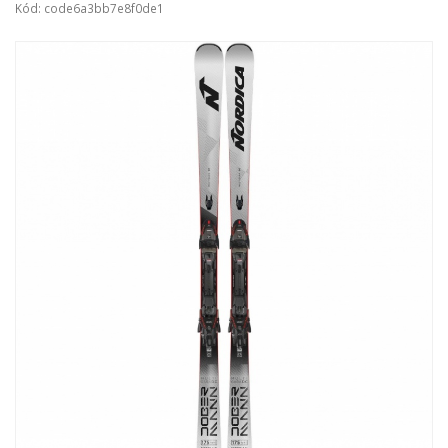
Kód: code6a3bb7e8f0de1