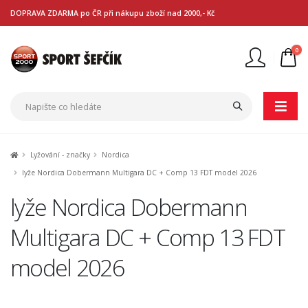
DOPRAVA ZDARMA po ČR při nákupu zboží nad 2000,- Kč
0
Nejste přihlášen
Přihlásit
Registrace
Lyžování - značky
Nordica
lyže Nordica Dobermann Multigara DC + Comp 13 FDT model 2026
lyže Nordica Dobermann
Multigara DC + Comp 13 FDT
model 2026