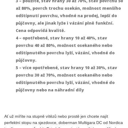
3 – použité, stav hrany 30 až 70%, stav povrchu 50
až 80%, povrch trochu osekán, možnost menšího
odštípnutí povrchu, vhodné na prodej, lepší do
půjčovny, ale jinak lyže i vázání plně funkční.
Cena odpovídá kvalitě.
4 – opotřebené, stav hrany 10 až 40%, stav
povrchu 40 až 80%, možnost osekaného nebo
odštípnutého povrchu lyží, vázání, vhodné do
půjčovny.
5 – více opotřebené, stav hrany 10 až 30%, stav
povrchu 30 až 70%, možnost osekaného nebo
odštípnutého povrchu lyží, vázání, vhodné do
půjčovny nebo na náhradní díly
Ať už míříte na stupně vítězů nebo prostě jen chcete najít
perfektní stopu na sjezdovce, doberman Multigara DC od Nordica