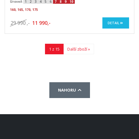
Úroveň
1
2
3
4
5
6
7
8
9
10
160, 165, 170, 175
29 990
,-
11 990,-
DETAIL
1 z 15
Další zboží »
NAHORU