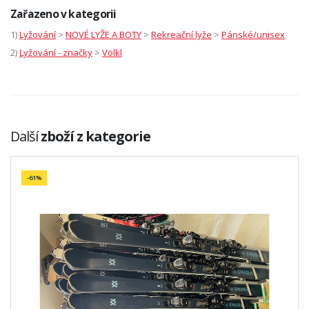
Zařazeno v kategorii
1)
Lyžování
>
NOVÉ LYŽE A BOTY
>
Rekreační lyže
>
Pánské/unisex
2)
Lyžování - značky
>
Völkl
Další
zboží z kategorie
-61%