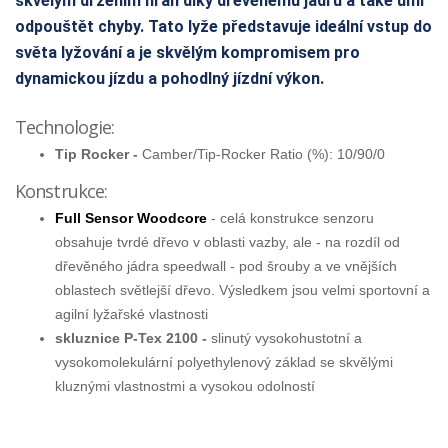
skvělým držením hran díky dřevěnému jádru a také umí
odpouštět chyby. Tato lyže představuje ideální vstup do
světa lyžování a je skvělým kompromisem pro
dynamickou jízdu a pohodlný jízdní výkon.
Technologie:
Tip Rocker -
Camber/Tip-Rocker Ratio (%): 10/90/0
Konstrukce:
Full Sensor Woodcore
- celá konstrukce senzoru
obsahuje tvrdé dřevo v oblasti vazby, ale - na rozdíl od
dřevěného jádra speedwall - pod šrouby a ve vnějších
oblastech světlejší dřevo. Výsledkem jsou velmi sportovní a
agilní lyžařské vlastnosti
skluznice P-Tex 2100 -
slinutý vysokohustotní a
vysokomolekulární polyethylenový základ se skvělými
kluznými vlastnostmi a vysokou odolností