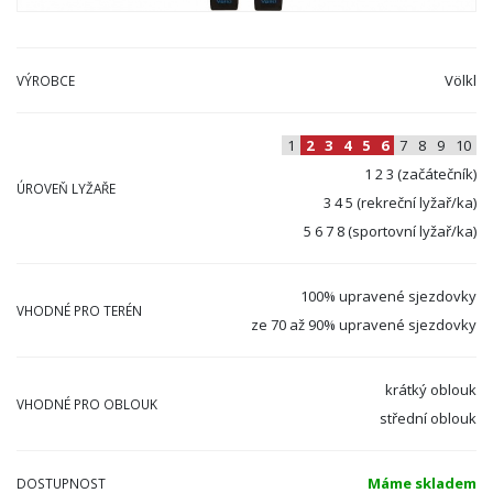
Völkl
VÝROBCE
1
2
3
4
5
6
7
8
9
10
1 2 3 (začátečník)
ÚROVEŇ LYŽAŘE
3 4 5 (rekreční lyžař/ka)
5 6 7 8 (sportovní lyžař/ka)
100% upravené sjezdovky
VHODNÉ PRO TERÉN
ze 70 až 90% upravené sjezdovky
krátký oblouk
VHODNÉ PRO OBLOUK
střední oblouk
Máme skladem
DOSTUPNOST