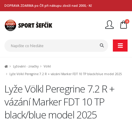
DOPRAVA ZDARMA po ČR při nákupu zboží nad 2000,- Kč
0
Nejste přihlášen
Přihlásit
Registrace
Lyžování - značky
Völkl
Lyže Völkl Peregrine 7.2 R + vázání Marker FDT 10 TP black/blue model 2025
Lyže Völkl Peregrine 7.2 R +
vázání Marker FDT 10 TP
black/blue model 2025