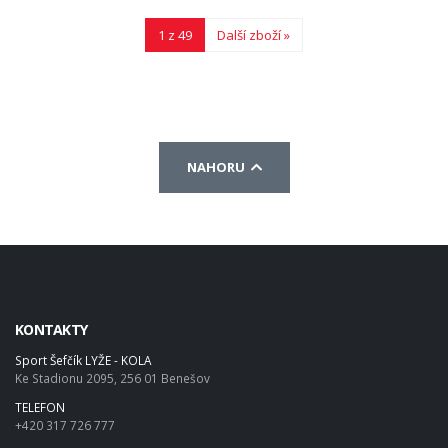
1 z 49
Další zboží »
NAHORU
KONTAKTY
Sport Šefčík LYŽE - KOLA
Ke Stadionu 2095, 256 01 Benešov
TELEFON
+420 317 726 777