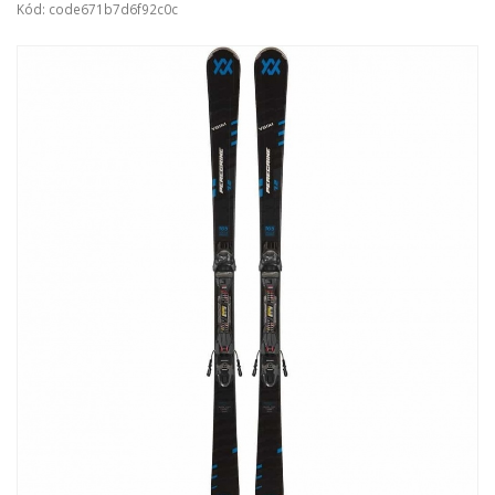
Kód: code671b7d6f92c0c