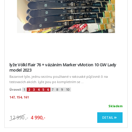
lyže Völkl Flair 76 + vázáním Marker vMotion 10 GW Lady
model 2023
Bazarové lyže, jednu sezónu používané v rakouské půjčovně či na
testovacích akcích. Lyže jsou po kompletním se ...
Úroveň
1
2
3
4
5
6
7
8
9
10
147, 154, 161
Skladem
12 990
,-
4 990,-
DETAIL