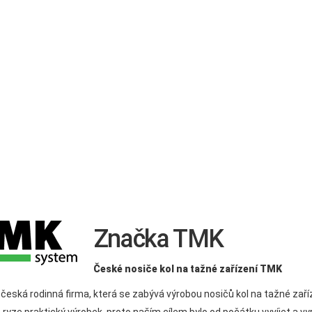
Značka TMK
České nosiče kol na tažné zařízení TMK
česká rodinná firma, která se zabývá výrobou nosičů kol na tažné zař
o ryze praktický výrobek, proto naším cílem bylo od počátku vyvíjet a 