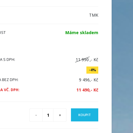
TMK
Máme skladem
OST
11 990
,- Kč
A S DPH:
-4%
9 496,- Kč
A BEZ DPH:
11 490,- Kč
A VČ. DPH:
KOUPIT