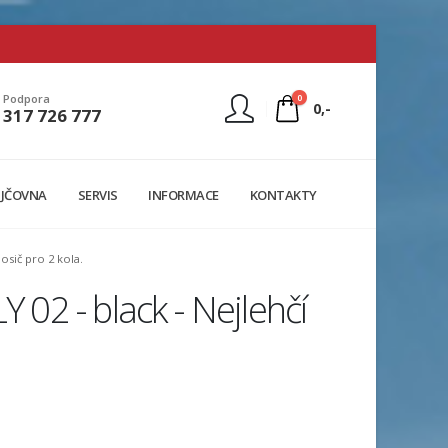
0
Podpora
0,-
317 726 777
Nejste přihlášen
JČOVNA
SERVIS
INFORMACE
KONTAKTY
Přihlásit
Registrace
nosič pro 2 kola.
 02 - black - Nejlehčí