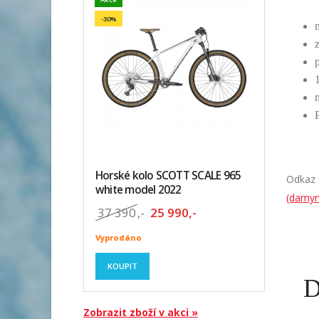
-30%
Horské kolo SCOTT SCALE 965
Odkaz 
white model 2022
(damyn
37 390
,-
25 990,-
Vyprodáno
KOUPIT
D
Zobrazit zboží v akci »