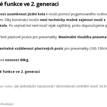
 funkce ve 2. generaci
ost uzamknout jízdní kola
k nosiči pomocí pogumovaného ocelovéh
m. Díky konstrukci nosiče
není technicky možné sejmout nosič z 
kolo.
Po sejmutí kol není nosič nijak zajištěný, proto doporučujeme p
ířené plastové pozice pro pneumatiky.
Maximální tloušťka pneumati
avitelná vzdálenost plastových pozic
pro pneumatiky (100-130cm
ená
nosnost 60kg.
na video:
jak jednoduše nasazovat / demontovat centrální nosič na k
obsahuje: