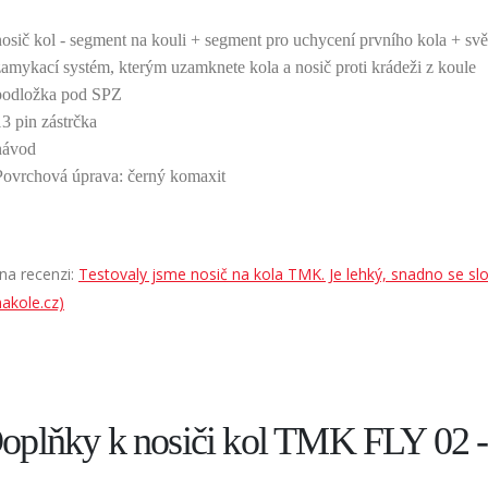
nosič kol - segment na kouli + segment pro uchycení prvního kola + sv
zamykací systém, kterým uzamknete kola a nosič proti krádeži z koule
podložka pod SPZ
13 pin zástrčka
návod
Povrchová úprava: černý komaxit
na recenzi:
Testovaly jsme nosič na kola TMK. Je lehký, snadno se slo
akole.cz)
oplňky k nosiči kol TMK FLY 02 -