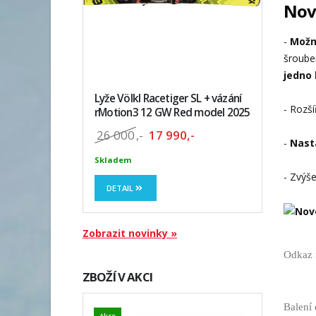
Nové
-
Možn
šroube
jedno 
Lyže Völkl Racetiger SL + vázání
- Rozš
rMotion3 12 GW Red model 2025
26 000
,-
17 990,-
-
Nast
Skladem
- Zvýš
DETAIL
Zobrazit novinky »
Odkaz 
ZBOŽÍ V AKCI
Balení 
Akce