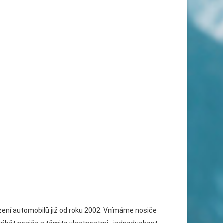
ízení automobilů již od roku 2002. Vnímáme nosiče
vyrábět nosiče s těmito vlastnostmi - jednoduchost,