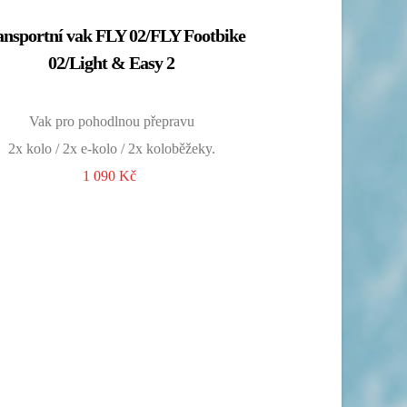
ansportní vak FLY 02/FLY Footbike
02/Light & Easy 2
Vak pro pohodlnou přepravu
2x kolo / 2x e-kolo / 2x koloběžeky.
Cena:
1 090 Kč