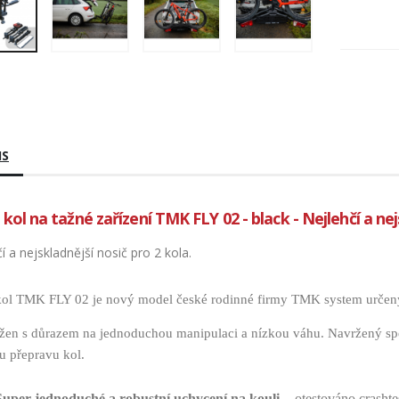
IS
 kol na tažné zařízení TMK FLY 02 - black - Nejlehčí a nej
í a nejskladnější nosič pro 2 kola.
kol TMK FLY 02 je nový model české rodinné firmy TMK system určený 
žen s důrazem na jednoduchou manipulaci a nízkou váhu. Navržený spec
u přepravu kol.
Super jednoduché a robustní uchycení na kouli
- otestováno crasht