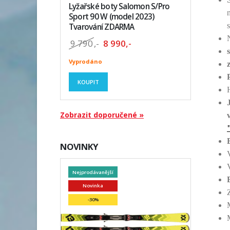
Lyžařské boty Salomon S/Pro
Sport 90 W (model 2023)
Tvarování ZDARMA
9 790
,-
8 990,-
Vyprodáno
KOUPIT
Zobrazit doporučené »
NOVINKY
Nejprodávanější
Novinka
-30%
M