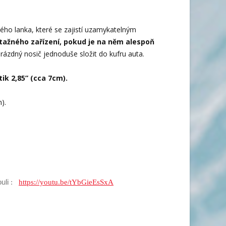
o lanka, které se zajistí uzamykatelným
tažného zařízení, pokud je na něm alespoň
rázdný nosič jednoduše složit do kufru auta.
k 2,85” (cca 7cm).
).
ouli
:
https://youtu.be/tYbGieEsSxA