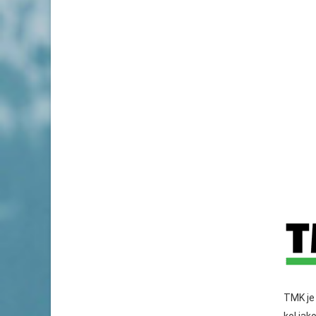
TMK je 
kol jak