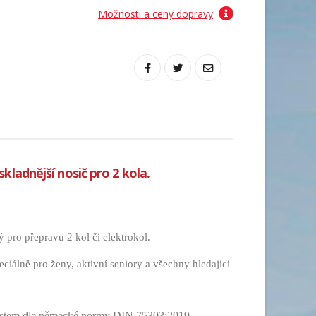
Možnosti a ceny dopravy
skladnější nosič pro 2 kola.
pro přepravu 2 kol či elektrokol.
iálně pro ženy, aktivní seniory a všechny hledající
estem dle německé normy DIN 75303:2019 -