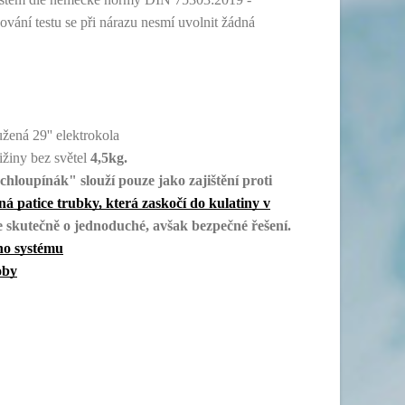
ování testu se při nárazu nesmí uvolnit žádná
žená 29'' elektrokola
ižiny bez světel
4,5kg.
chloupínák" slouží pouze jako zajištění proti
ná patice trubky, která zaskočí do kulatiny v
e skutečně o jednoduché, avšak bezpečné řešení.
ho systému
oby