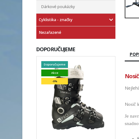
Dárkové poukázky
Cyklistika - značky
Nezařazené
DOPORUČUJEME
POP
Doporučujeme
Akce
Nosič
-8%
Nejlehč
N
osič 
Je navr
snadno