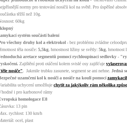
nejpřísnější normy pro testování nosičů kol na světě. Pro úspěšné absolv
součástka těžší než 10g.
Nosnost: 60kg
sklopný
zamykací systém součástí balení
Pro všechny druhy kol a elektrokol -
bez problému zvládne celoodpru
Hmotnost těla nosiče:
5,5
kg
, hmostnost ližiny se světly:
5
kg
, hmotnost l
Jednoduchá aretace segmentů pomocí rychloupínací sedlovky
-
"ry
vyskočení.
Zajištění proti otáčení kolem svislé osy zajišťuje
vylaserova
"těle nosiče"
. Jakmile trubku zasunete, segment se ani nehne.
Jedná s
Bezpečné uzamčení kol k nosiči a nosiče na kouli pomocí
zamykací
Variabilita uchycení umožňuje
chytit za jakýkol
iv rám několika způs
Vhodné i pro karbonové rámy
Evropská homologace E8
Zásuvka: 13 pin
Max. rychlost: 130 km/h
ateriál: ocel, plast