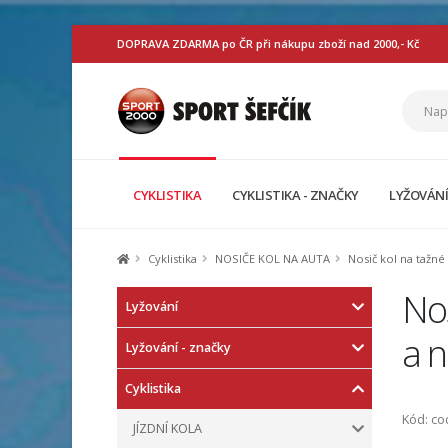
DOPRAVA ZDARMA po ČR při nákupu zboží nad 2000,- Kč
CYKLISTIKA
CYKLISTIKA - ZNAČKY
LYŽOVÁN
Cyklistika
NOSIČE KOL NA AUTA
Nosič kol na tažné
Nos
Lyžování
a n
Lyžování - značky
Cyklistika
Kód: c
JÍZDNÍ KOLA