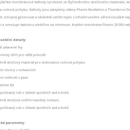
lyžařské membránové kalhoty vyrobené ze čtyřsměrného strečového materiálu, kt
 a volnost pohybu. Kalhoty jsou zatepleny vlákny Phenix Nestlation a Thunderon
, schopný generovat a následně udržet teplo z infračerveného záření (součást např. 
ti a omezuje statickou elektřinu na minimum. Kvalitní membrána Phenix 20 000 na
funkční detaily:
ně zatavené švy
mický střih pro větší pohodlí
ěrně strečový materiál pro dokonalou volnost pohybu
ační otvory v nohavicích
ní velikosti v pase
telné šle
ý počesaný rub v oblasti spodních zad a boků
ěrně strečové vnitřní manžety nohavic
ý počesaný rub v oblasti spodních zad a boků
cké parametry: