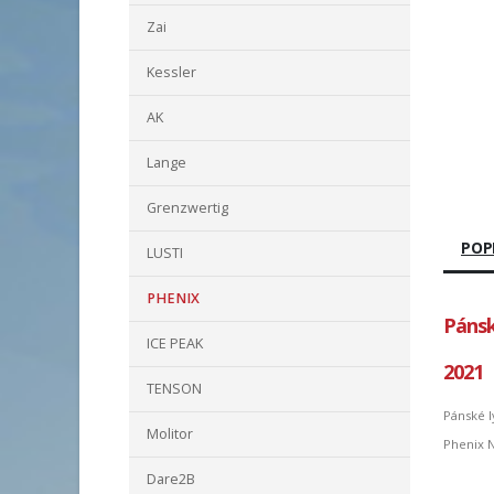
Zai
Kessler
AK
Lange
Grenzwertig
POP
LUSTI
PHENIX
Pánsk
ICE PEAK
2021
TENSON
Pánské 
Molitor
Phenix 
Dare2B