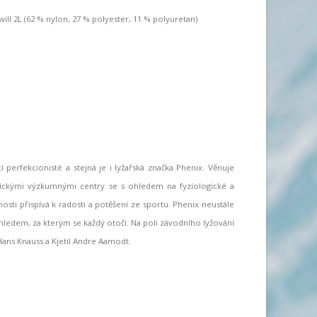
ill 2L (62 % nylon, 27 % polyester, 11 % polyuretan)
perfekcionisté a stejná je i lyžařská značka Phenix. Věnuje
nickými výzkumnými centry se s ohledem na fyziologické a
sti přispívá k radosti a potěšení ze sportu. Phenix neustále
hledem, za kterým se každý otočí. Na poli závodního lyžování
Hans Knauss a Kjetil Andre Aamodt.