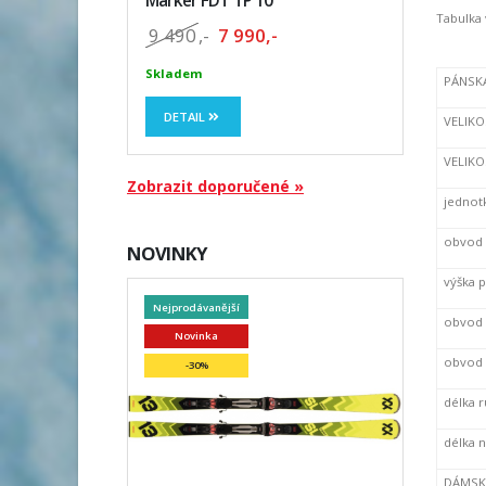
Marker FDT TP 10
Tabulka 
9 490
,-
7 990,-
Skladem
PÁNSKÁ
DETAIL
VELIKO
VELIKO
Zobrazit doporučené »
jednot
obvod 
NOVINKY
výška 
Nejprodávanější
obvod 
Novinka
obvod 
-30%
délka 
délka 
DÁMSKÁ