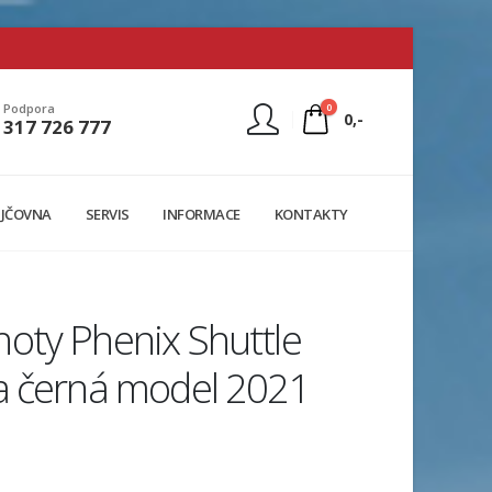
0
Podpora
0,-
317 726 777
Nejste přihlášen
JČOVNA
SERVIS
INFORMACE
KONTAKTY
Přihlásit
Registrace
oty Phenix Shuttle
a černá model 2021