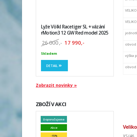
VELIKO
VELIKO
Lyže Völkl Racetiger SL + vázání
rMotion3 12 GW Red model 2025
jednot
26 000
,-
17 990,-
obvod 
Skladem
výška 
DETAIL
obvod 
Zobrazit novinky »
ZBOŽÍ V AKCI
Doporučujeme
Veliko
Akce
XS/46,
-15%