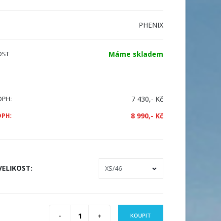
PHENIX
Máme skladem
OST
7 430,- Kč
DPH:
8 990,- Kč
DPH:
VELIKOST
:
KOUPIT