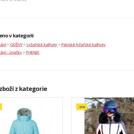
eno v kategorii
vání
>
ODĚVY
>
Lyžařské kalhoty
>
Pánské lyžařské kalhoty
ání - značky
>
PHENIX
zboží z kategorie
-61%