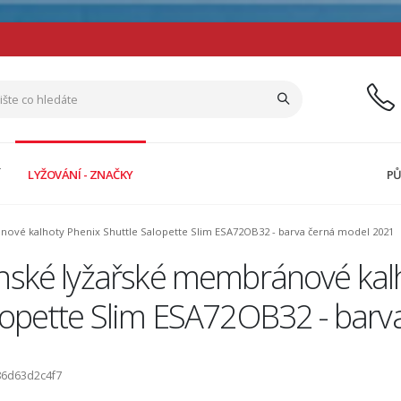
Í
LYŽOVÁNÍ - ZNAČKY
PŮ
nové kalhoty Phenix Shuttle Salopette Slim ESA72OB32 - barva černá model 2021
nské lyžařské membránové kalh
lopette Slim ESA72OB32 - barv
86d63d2c4f7