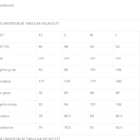
velikostí:
 UNIVERZÁLNÍ TABULKA VELIKOSTÍ
ST
XS
S
M
L
ST EU
46
48
50
52
ka
cm
cm
cm
cm
přes prsa
92
96
101
106
postavy
171
174
177
180
v pase
76
80
84
89
přes boky
92
96
101
106
rukávu
78
80.5
83
85.5
nohavice
76
78.5
81
83.5
 UNIVERZÁLNÍ TABULKA VELIKOSTÍ