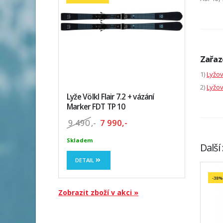
Zařaz
1)
Lyžo
2)
Lyžov
Lyže Völkl Flair 7.2 + vázání
Marker FDT TP 10
9 490
,-
7 990,-
Skladem
Další
DETAIL
-38%
Zobrazit zboží v akci »