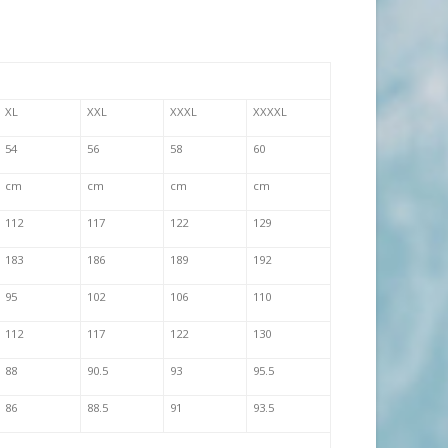
XL
XXL
XXXL
XXXXL
54
56
58
60
cm
cm
cm
cm
112
117
122
129
183
186
189
192
95
102
106
110
112
117
122
130
88
90.5
93
95.5
86
88.5
91
93.5