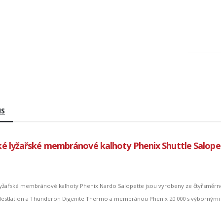
IS
é lyžařské membránové kalhoty Phenix Shuttle Salope
lyžařské membránové kalhoty Phenix Nardo Salopette jsou vyrobeny ze čtyřsměrné
Nestlation a Thunderon Digenite Thermo a membránou Phenix 20 000 s výbornými