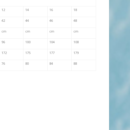
12
14
16
18
42
44
46
48
cm
cm
cm
cm
96
100
104
108
172
175
177
179
76
80
84
88