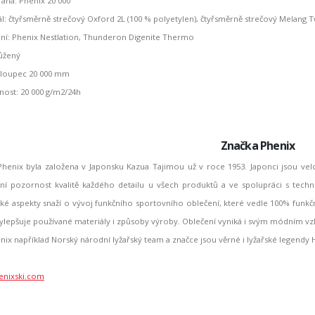
ána: Phenix 20 000
ál: čtyřsměrně strečový Oxford 2L (100 % polyetylen), čtyřsměrně strečový Melang Tw
ení: Phenix Nestlation, Thunderon Digenite Thermo
zůžený
 sloupec 20 000 mm
nost: 20 000 g/m2/24h
Značka Phenix
henix byla založena v Japonsku Kazua Tajimou už v roce 1953. Japonci jsou velcí 
ní pozornost kvalitě každého detailu u všech produktů a ve spolupráci s tech
é aspekty snaží o vývoj funkčního sportovního oblečení, které vedle 100% funkčno
 vylepšuje používané materiály i způsoby výroby. Oblečení vyniká i svým módním vz
nix například Norský národní lyžařský team a značce jsou věrné i lyžařské legendy 
nixski.com