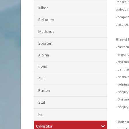
Pánské 
Killtec
pohodlí
kompozit
Peltonen
vlastnos
Madshus
Hlavní 
Sporten
- částeč
- ergono
Alpina
- čtyřsm
SWIX
- ventil
- nastave
Skol
- odníma
Burton
- hřejiv
- čtyřsm
Stuf
- hřejiv
R2
Techni
Cyklistika