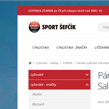
DOPRAVA ZDARMA po ČR při nákupu zboží nad 2000,- Kč
CYKLISTIKA
CYKLISTIKA - ZNAČKY
LYŽOVÁN
Lyžování - značky
PHENIX
Pánské lyžařské membrá
Pá
Lyžování
Sa
Lyžování - značky
Atomic
Kód: 5f
Blizzard