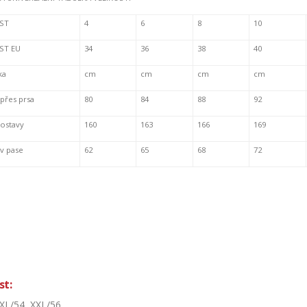
ST
4
6
8
10
ST EU
34
36
38
40
ka
cm
cm
cm
cm
přes prsa
80
84
88
92
postavy
160
163
166
169
v pase
62
65
68
72
st:
 XL/54, XXL/56