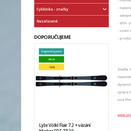
- membr
- materi
Cyklistika - značky
- zatepl
Nezařazené
- střih: 
- vodní
DOPORUČUJEME
- prodyš
Doporučujeme
Akce
-15%
Značka P
maximál
dynamick
vyvíjí a
nosí Phe
www.phe
Lyže Völkl Flair 7.2 + vázání