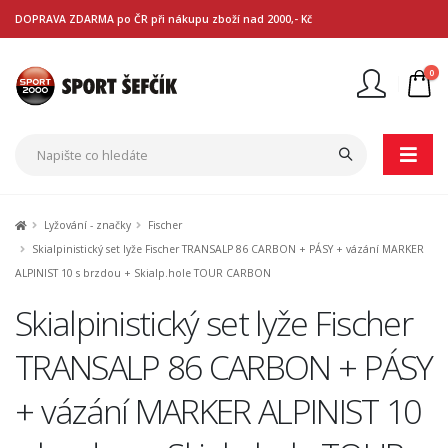
DOPRAVA ZDARMA po ČR při nákupu zboží nad 2000,- Kč
0
Nejste přihlášen
Přihlásit
Registrace
Lyžování - značky
Fischer
Skialpinistický set lyže Fischer TRANSALP 86 CARBON + PÁSY + vázání MARKER
ALPINIST 10 s brzdou + Skialp.hole TOUR CARBON
Skialpinistický set lyže Fischer
TRANSALP 86 CARBON + PÁSY
+ vázání MARKER ALPINIST 10