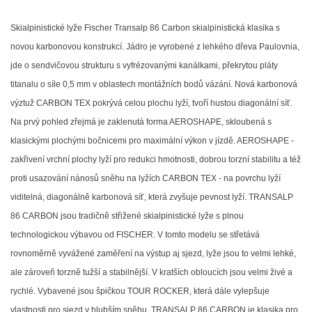
Skialpinistické lyže Fischer Transalp 86 Carbon skialpinistická klasika s
novou karbonovou konstrukcí. Jádro je vyrobené z lehkého dřeva Paulovnia,
jde o sendvičovou strukturu s vyfrézovanými kanálkami, překrytou pláty
titanalu o síle 0,5 mm v oblastech montážních bodů vázání. Nová karbonová
výztuž CARBON TEX pokrývá celou plochu lyží, tvoří hustou diagonální síť.
Na prvý pohled zřejmá je zaklenutá forma AEROSHAPE, skloubená s
klasickými plochými bočnicemi pro maximální výkon v jízdě. AEROSHAPE -
zakřivení vrchní plochy lyží pro redukci hmotnosti, dobrou torzní stabilitu a též
proti usazování nánosů sněhu na lyžích CARBON TEX - na povrchu lyží
viditelná, diagonálně karbonová síť, která zvyšuje pevnost lyží. TRANSALP
86 CARBON jsou tradičně střižené skialpinistické lyže s plnou
technologickou výbavou od FISCHER. V tomto modelu se střetává
rovnoměrně vyvážené zaměření na výstup aj sjezd, lyže jsou to velmi lehké,
ale zároveň torzně tužší a stabilnější. V kratších obloucích jsou velmi živé a
rychlé. Vybavené jsou špičkou TOUR ROCKER, která dále vylepšuje
vlastnosti pro sjezd v hlubším sněhu. TRANSALP 86 CARBON je klasika pro