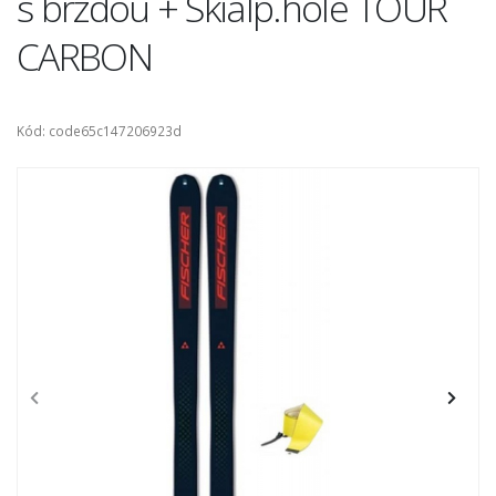
s brzdou + Skialp.hole TOUR
CARBON
Kód: code65c147206923d