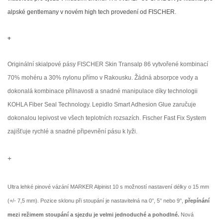
alpské gentlemany v novém high tech provedení od FISCHER.
+
Originální skialpové pásy FISCHER Skin Transalp 86 vytvořené kombinací
70% mohéru a 30% nylonu přímo v Rakousku. Žádná absorpce vody a
dokonalá kombinace přilnavosti a snadné manipulace díky technologii
KOHLA Fiber Seal Technology. Lepidlo Smart Adhesion Glue zaručuje
dokonalou lepivost ve všech teplotních rozsazích. Fischer Fast Fix System
zajišťuje rychlé a snadné připevnění pásu k lyži.
+
Ultra lehké pinové vázání MARKER Alpinist 10 s možností nastavení délky o 15 mm
(+/- 7,5 mm). Pozice sklonu při stoupání je nastavitelná na 0°, 5° nebo 9°,
přepínání
mezi režimem stoupání a sjezdu je velmi jednoduché a pohodlné.
Nová