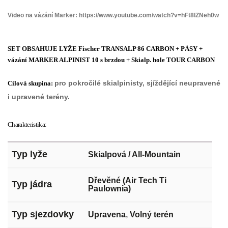
Video na vázání Marker: https://www.youtube.com/watch?v=hFt8lZNeh0w
SET OBSAHUJE LYŽE Fischer TRANSALP 86 CARBON + PÁSY +
vázání MARKER ALPINIST 10 s brzdou + Skialp. hole TOUR CARBON
pro pokročilé skialpinisty, sjíždějící neupravené
Cílová skupina:
i upravené terény.
Charakteristika:
Typ lyže
Skialpová / All-Mountain
Dřevěné (Air Tech Ti
Typ jádra
Paulownia)
Typ sjezdovky
Upravena
,
Volný terén