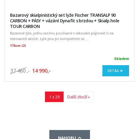
Bazarový skialpinistický set lyže Fischer TRANSALP 90
CARBON + PÁSY + vázání Dynafit s brzdou + Skialp.hole
TOUR CARBON
Bazarové lyže, jednu sezónu používané v rakouské půjčovně či na
testovacích akcích. Lyže jsou po kompletním se ...
176cm (2)
Skladem
37 460
,-
14 990,-
DETAIL
1 z 29
Další zboží »
NAHORU