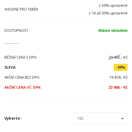
z 50% upravené
VHODNÉ PRO TERÉN
z 10 až 30% upravené
Máme skladem
DOSTUPNOST
39 480
,- Kč
BĚŽNÁ CENA S DPH:
SLEVA:
-39%
19 818,- Kč
AKČNÍ CENA BEZ DPH:
23 980,- Kč
AKČNÍ CENA VČ. DPH:
Vyberte
: