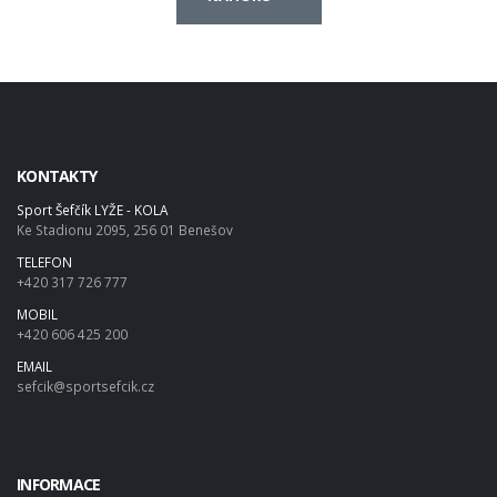
KONTAKTY
Sport Šefčík LYŽE - KOLA
Ke Stadionu 2095, 256 01 Benešov
TELEFON
+420 317 726 777
MOBIL
+420 606 425 200
EMAIL
sefcik@sportsefcik.cz
INFORMACE