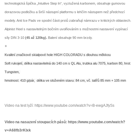
technologická špička „Intuitive Step In“, vyztužená karbonem, obsahuje gumovou
dorazovou podložku a širší nástupní platformu s lehčím nástupem než předchozí
modely. Anti Ice Pads ve spodní části prstů zabraňují námrazu v kritických oblastech.
Alpinist Heel s nastavitelným bočním uvolňováním s možnostmi nastavení vypínací
síly DIN 3-10
(45 až 120kg).
Balení obsahuje 90 mm brzdy.
+
Kvalitní značkové skialpové hole HIGH COLORADU
s dlouhou měkkou
Soft
rukojetí,
délka nastavitelná do 140 cm s QL Alu,
trubka alu 7075,
karbon 80,
hrot:
Tungsten,
hmotnost: 410 g/pár,
délka ve složeném stavu: 84 cm,
vč. talířů 85 mm + 105 mm
Video na test lyží: https://www.youtube.com/watch?v=B-ewgAJfySs
Video na nasazení stoupacích pásů: https://www.youtube.com/watch?
v=A68fb3rKIxk