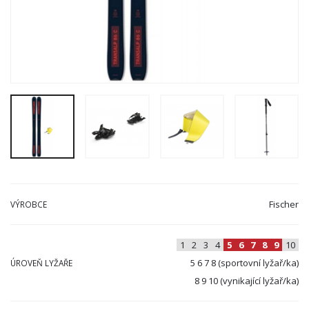
Fischer
VÝROBCE
1
2
3
4
5
6
7
8
9
10
5 6 7 8 (sportovní lyžař/ka)
ÚROVEŇ LYŽAŘE
8 9 10 (vynikající lyžař/ka)