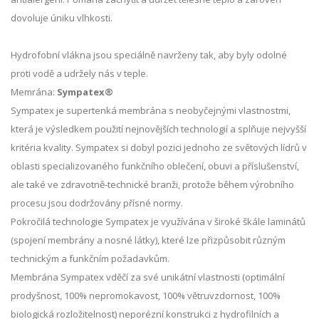
dovoluje úniku vlhkosti.
Hydrofobní vlákna jsou speciálně navrženy tak, aby byly odolné
proti vodě a udržely nás v teple.
Memrána:
Sympatex®
Sympatex je supertenká membrána s neobyčejnými vlastnostmi,
která je výsledkem použití nejnovějších technologií a splňuje nejvyšší
kritéria kvality. Sympatex si dobyl pozici jednoho ze světových lídrů v
oblasti specializovaného funkčního oblečení, obuvi a příslušenství,
ale také ve zdravotně-technické branži, protože během výrobního
procesu jsou dodržovány přísné normy.
Pokročilá technologie Sympatex je využívána v široké škále laminátů
(spojení membrány a nosné látky), které lze přizpůsobit různým
technickým a funkčním požadavkům.
Membrána Sympatex vděčí za své unikátní vlastnosti (optimální
prodyšnost, 100% nepromokavost, 100% větruvzdornost, 100%
biologická rozložitelnost) neporézní konstrukci z hydrofilních a