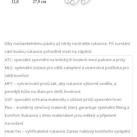
Díky nastavitelnému pásku už nikdy neztratíte rukavice. Při sundání
vám budou rukavice pohodlně viset na zápěstí.
ATC- speciální zpevnění na kritických bodech mezi palcem a prsty
MLS- optimální izolace pro větší zateplení a vícevrstvá podšívka pro
větší komfort
MPC – vytvarování prstů tak, aby rukavice výborně seděla, a
pevnější kůže na dlani pro delší životnost
SSP- speciální ochrana materiálu v oblasti prstů-zpevnění hran
Flex – 4-směrný strečový materiál, který garantuje optimální fitting a
komfort. Rukavice s tímto materiálem jsou měkké a příjemné
na nošení
Heat-Tec – vyhřívatelné rukavice Zanier nabízejí komfortní vytápění.