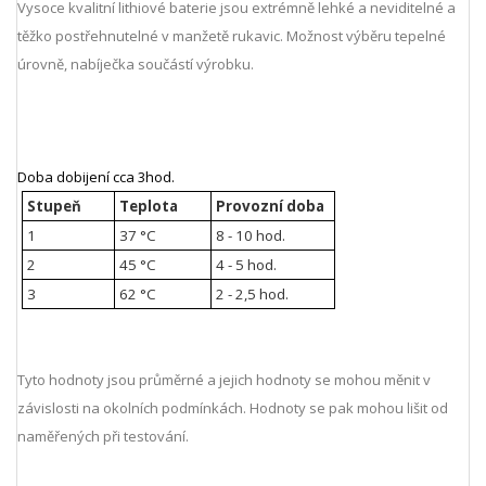
Vysoce kvalitní lithiové baterie jsou extrémně lehké a neviditelné a
těžko postřehnutelné v manžetě rukavic. Možnost výběru tepelné
úrovně, nabíječka součástí výrobku.
Doba dobijení cca 3hod.
Stupeň
Teplota
Provozní doba
1
37 °C
8 - 10 hod.
2
45 °C
4 - 5 hod.
3
62 °C
2 - 2,5 hod.
Tyto hodnoty jsou průměrné a jejich hodnoty se mohou měnit v
závislosti na okolních podmínkách. Hodnoty se pak mohou lišit od
naměřených při testování.