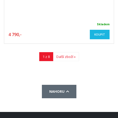
Skladem
4 790,-
KOUPIT
1 z 8
Další zboží »
NAHORU