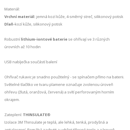
Materiál:
Vrchní materiál:
jemná kozí kůže, 4-směrný streč, silikonový potisk
Dlaň-
kozí kůže, silikonový potisk
Robustní
lithium-iontové baterie
se ohřívají ve 3 různých
úrovních až 10 hodin
USB nabíječka součástí balení
Ohřívač rukavic je snadno použitelný - se spínačem přímo na baterii.
Světelné tlačítko ve tvaru plamene označuje zvolenou úroveň
ohřevu (žlutá, oranžová, červená) a svítí perforovaným horním
okrajem.
Zateplení:
THINSULATE®
Izolace 3M Thinsulate je teplá, ale lehká, tenká, prodyšná a
antialergení. Pomáhá zachytit a udržet tělesné teplo a zároveň