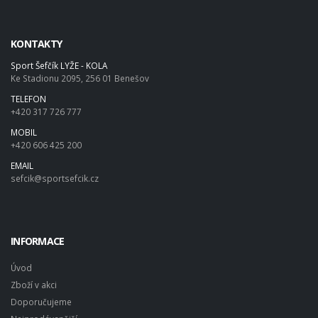
KONTAKTY
Sport Šefčík LYŽE - KOLA
Ke Stadionu 2095, 256 01 Benešov
TELEFON
+420 317 726 777
MOBIL
+420 606 425 200
EMAIL
sefcik@sportsefcik.cz
INFORMACE
Úvod
Zboží v akci
Doporučujeme