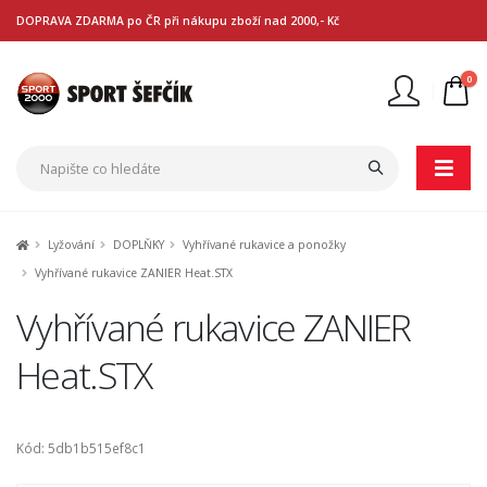
DOPRAVA ZDARMA po ČR při nákupu zboží nad 2000,- Kč
0
Nejste přihlášen
Přihlásit
Registrace
Lyžování
DOPLŇKY
Vyhřívané rukavice a ponožky
Vyhřívané rukavice ZANIER Heat.STX
Vyhřívané rukavice ZANIER
Heat.STX
Kód: 5db1b515ef8c1