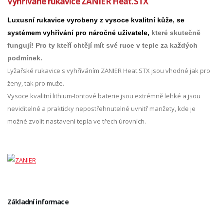
Vyhřívané rukavice ZANIER Heat.STX
Luxusní
rukavice
vyrobeny z vysoce kvalitní kůže,
se
systémem vyhřívání
pro náročné uživatele,
které skutečně
fungují! Pro ty kteří chtějí mít své ruce v teple za každých
podmínek.
Lyžařské rukavice s vyhříváním ZANIER Heat.STX jsou vhodné jak pro
ženy, tak pro muže.
Vysoce kvalitní lithium-Iontové baterie jsou extrémně lehké a jsou
neviditelné a prakticky nepostřehnutelné uvnitř manžety, kde je
možné zvolit nastavení tepla ve třech úrovních.
Základní informace