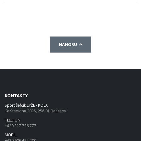
NAHORU
KONTAKTY
Sport Šefčík LYŽE - KOLA
Ke Stadionu 2095, 256 01 Benešov
TELEFON
+420 317 726 777
MOBIL
+420 606 425 200