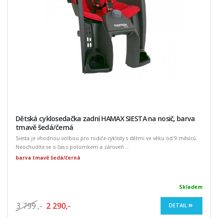
Dětská cyklosedačka zadní HAMAX SIESTA na nosič, barva
tmavě šedá/černá
Siesta je vhodnou volbou pro rodiče-cyklisty s dětmi ve věku od 9 měsíců.
Neochudíte se o čas s potomkem a zároveň ...
barva tmavě šedá/černá
Skladem
3 799
,-
2 290,-
DETAIL