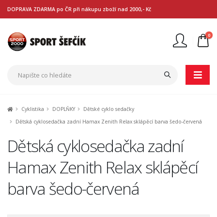
DOPRAVA ZDARMA po ČR při nákupu zboží nad 2000,- Kč
0
Nejste přihlášen
Přihlásit
Registrace
Cyklistika
DOPLŇKY
Dětské cyklo sedačky
Dětská cyklosedačka zadní Hamax Zenith Relax sklápěcí barva šedo-červená
Dětská cyklosedačka zadní
Hamax Zenith Relax sklápěcí
barva šedo-červená