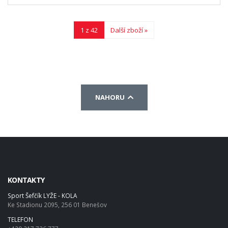
1 z 42
Další zboží »
NAHORU
KONTAKTY
Sport Šefčík LYŽE - KOLA
Ke Stadionu 2095, 256 01 Benešov
TELEFON