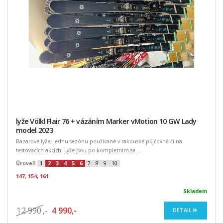
lyže Völkl Flair 76 + vázáním Marker vMotion 10 GW Lady
model 2023
Bazarové lyže, jednu sezónu používané v rakouské půjčovně či na
testovacích akcích. Lyže jsou po kompletním se ...
Úroveň
1
2
3
4
5
6
7
8
9
10
147, 154, 161
Skladem
12 990
,-
4 990,-
DETAIL