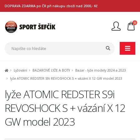
DOPRAVA ZDARMA po ČR při nákupu zboží nad 2000,- Kč
0
Nejste přihlášen
Přihlásit
Registrace
Lyžování
BAZAROVÉ LYŽE A BOTY
Bazar - lyže modely 2024 a 2023
lyže ATOMIC REDSTER S9i REVOSHOCK S + vázání X 12 GW model 2023
lyže ATOMIC REDSTER S9i
REVOSHOCK S + vázání X 12
GW model 2023